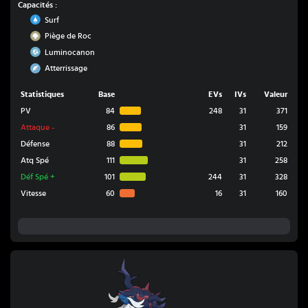
Capacités :
Eau
Surf
Roche
Piège de Roc
Acier
Luminocanon
Vol
Atterrissage
Statistiques
Base
EVs
IVs
Valeur
PV
84
248
31
371
Attaque
-
86
31
159
Défense
88
31
212
Atq Spé
111
31
258
Déf Spé
+
101
244
31
328
Vitesse
60
16
31
160