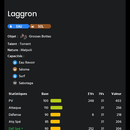
Laggron
Laggron
Eau
Sol
Grosses Bottes
Objet :
Grosses Bottes
Talent :
Torrent
Nature :
Malpoli
Capacités :
Eau
Eau Revoir
Sol
Séisme
Eau
Surf
Ténèbres
Sabotage
Statistiques
Base
EVs
IVs
Valeur
PV
100
248
31
403
Attaque
110
31
256
Défense
90
8
31
218
Atq Spé
85
31
206
Déf Spé
+
90
252
31
306