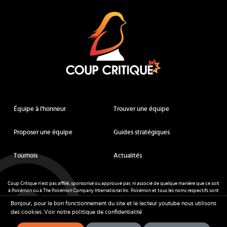
Coup Critique
Équipe à l'honneur
Trouver une équipe
Proposer une équipe
Guides stratégiques
Tournois
Actualités
Coup Critique n'est pas affilié, sponsorisé ou approuvé par, ni associé de quelque manière que ce soit
à Pokémon ou à The Pokémon Company International Inc. Pokémon et tous les noms respectifs sont
des marques déposées et des marques déposées. © de Nintendo 1996-
2026
.
Bonjour, pour le bon fonctionnement du site et le lecteur youtube nous utilisons
Mentions légales
-
CGU
- Tous droits réservés - Coup Critique
2026
des cookies.
Voir notre politique de confidentialité