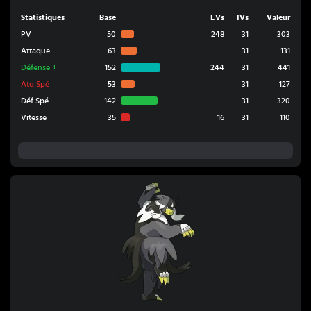
Statistiques
Base
EVs
IVs
Valeur
PV
50
248
31
303
Attaque
63
31
131
Défense
+
152
244
31
441
Atq Spé
-
53
31
127
Déf Spé
142
31
320
Vitesse
35
16
31
110
Shifours Mille Poings