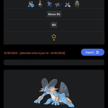
Laggron
Pingoléon
Clamiral de Hisui
Amphinobi
Prédastérie
Shifours Mille Poings
Mono
9G
BO
5
Export
13/10/2025
- (dernière mise à jour le : 13/10/2025)