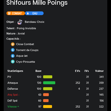
Shifours Mille Poings
Combat
Eau
Bandeau Choix
Objet :
Bandeau Choix
Talent :
Poing Invisible
Nature :
Jovial
Capacités :
Combat
Close Combat
Eau
Torrent de Coups
Eau
Aqua-Jet
Glace
Cryo-Pirouette
Statistiques
Base
EVs
IVs
Valeur
PV
100
31
341
Attaque
130
252
31
359
Défense
100
4
31
237
Atq Spé
-
63
31
145
Déf Spé
60
31
156
Vitesse
+
97
252
31
322