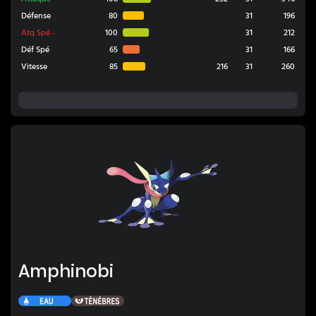
Défense
80
31
196
Atq Spé
-
100
31
212
Déf Spé
65
31
166
Vitesse
85
216
31
260
Amphinobi
Amphinobi
Eau
Ténèbres