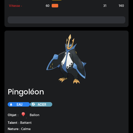
Vitesse
-
60
31
140
Pingoléon
Pingoléon
Eau
Acier
Ballon
Objet :
Ballon
Talent :
Battant
Nature :
Calme