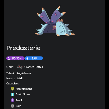
Prédastérie
Prédastérie
Poison
Eau
Grosses Bottes
Objet :
Grosses Bottes
Talent :
Régé-Force
Nature :
Malin
Capacités :
Insecte
Harcèlement
Glace
Buée Noire
Poison
Toxik
Normal
Soin