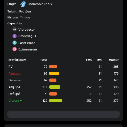
Mouchoir Choix
Objet :
Mouchoir Choix
Talent :
Protéen
Nature :
Timide
Capacités :
Ténèbres
Vibrobscur
Poison
Cradovague
Glace
Laser Glace
Psy
Extrasenseur
Statistiques
Base
EVs
IVs
Valeur
PV
72
31
285
Attaque
-
95
31
175
Défense
67
31
170
Atq Spé
103
252
31
305
Déf Spé
71
4
31
179
Vitesse
+
122
252
31
377