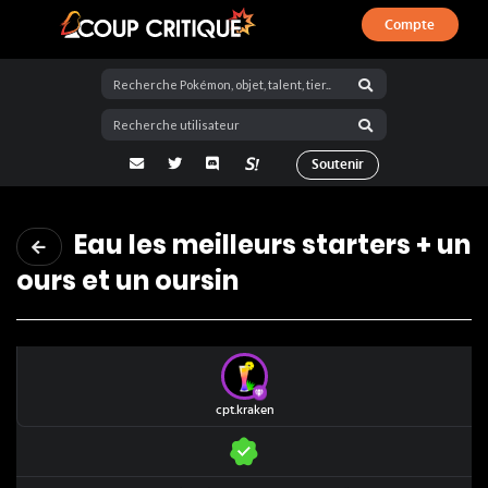
Compte
Coup Critique
adresse email
Twitter
Discord
La Salty Room sur Pokémon Showdo
Soutenir
Eau les meilleurs starters + un
ours et un oursin
cpt.kraken