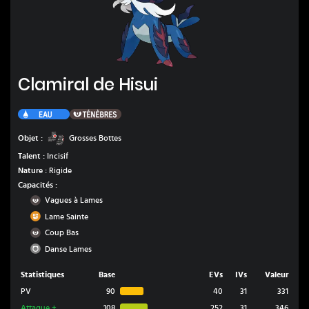
Clamiral de Hisui
Clamiral de Hisui
Eau
Ténèbres
Grosses Bottes
Objet :
Grosses Bottes
Talent :
Incisif
Nature :
Rigide
Capacités :
Ténèbres
Vagues à Lames
Combat
Lame Sainte
Ténèbres
Coup Bas
Normal
Danse Lames
Statistiques
Base
EVs
IVs
Valeur
PV
90
40
31
331
Attaque
+
108
252
31
346