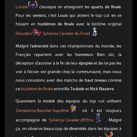
Lunala
Lunala
classique en atteignant les
quarts de finale
.
Pour les
seniors
, c'est
Louis
qui atteint le top cut en se
hissant en
huitièmes de finale
avec le binôme original
Groudon
Sylveroy Cavalier du
Groudon
Sylveroy Cavalier du Froid
.
Malgré l'
adversité
dans ces championnats du monde, les
Français repartent avec les
honneurs
. Bien sûr, la
déception d'assister à la fin de leur
épopée
et de ne pas les
voir à l'écran est grande chez la communauté, mais nous
nous consolons avec des matchs de
haut niveau
comme
ce
huitième de finale
entre
Ko Tsukide
et
Nick Navarre
.
Quasiment la
moitié
des équipes du top cut utilisent
Zamazenta Bouclier Suprême
Zamazenta Bouclier Suprême
où il est toujours
Sylveroy Cavalier d
accompagné de
Sylveroy Cavalier d'Effroi
. Malgré
ça, on observe beaucoup de
diversités
dans les équipes à