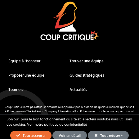
Équipe à l'honneur
Trouver une équipe
Proposer une équipe
Guides stratégiques
Tournois
Actualités
Coup Critique n'est pas affilié, sponsorisé ou approuvé par, ni associé de quelque manière que ce soit
à Pokémon ou à The Pokémon Company International Inc. Pokémon et tous les noms respectifs sont
des marques déposées et des marques déposées. © de Nintendo 1996-
2026
.
Bonjour, pour le bon fonctionnement du site et le lecteur youtube nous utilisons
Mentions légales
-
CGU
- Tous droits réservés - Coup Critique
2026
des cookies.
Voir notre politique de confidentialité
Tout accepter
Voir en détail
Tout refuser *