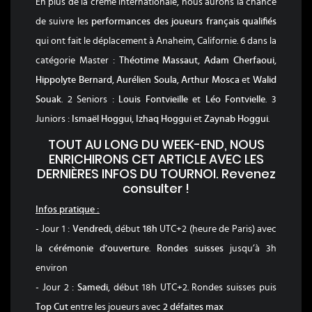
En plus de la crème internationale, nous aurons la chance
de suivre les
performances des joueurs français qualifiés
qui ont fait le déplacement à Anaheim, Californie. 6 dans la
catégorie Master :
Théotime Massaut
,
Adam Cherfaoui
,
Hippolyte Bernard
,
Aurélien Soula
,
Arthur Mosca
et
Walid
Souak
. 2 Seniors :
Louis Fontvieille
et
Léo Fontvielle
. 3
Juniors :
Ismaël Hoggui
,
Izhaq Hoggui
et
Zaynab Hoggui
.
TOUT AU LONG DU WEEK-END, NOUS
ENRICHIRONS CET ARTICLE AVEC LES
DERNIÈRES INFOS DU TOURNOI. Revenez
consulter !
Infos pratique :
- Jour 1 :
Vendredi
, début
18h
UTC+2 (heure de Paris) avec
la
cérémonie d’ouverture
.
Rondes suisses
jusqu’à 3h
environ
- Jour 2 :
Samedi
, début 18h UTC+2. Rondes suisses puis
Top Cut
entre les joueurs avec
2 défaites max