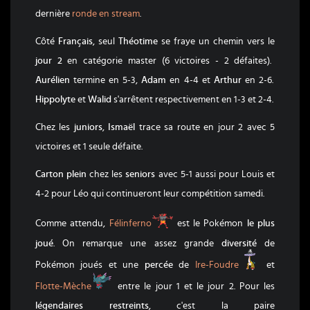
dernière
ronde en stream
.
Côté
Français
, seul
Théotime
se fraye un chemin vers le
jour 2
en catégorie master (6 victoires - 2 défaites).
Aurélien
termine en 5-3,
Adam
en 4-4 et
Arthur
en 2-6.
Hippolyte
et
Walid
s'arrêtent respectivement en 1-3 et 2-4.
Chez les
juniors
,
Ismaël
trace sa route en jour 2 avec 5
victoires et 1 seule défaite.
Carton plein
chez les
seniors
avec 5-1 aussi pour Louis et
4-2 pour Léo qui continueront leur compétition samedi.
Félinferno
Comme attendu,
Félinferno
est le Pokémon
le plus
joué
. On remarque une assez grande
diversité
de
Ire-Foudre
Pokémon joués et une
percée
de
Ire-Foudre
et
Flotte-Mèche
Flotte-Mèche
entre le jour 1 et le jour 2. Pour les
légendaires restreints
, c'est la paire