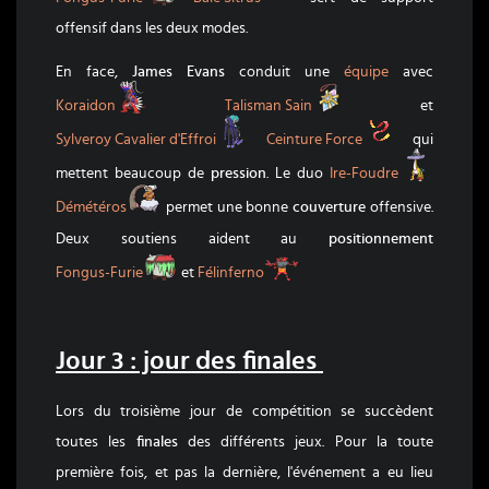
offensif dans les deux modes.
En face,
James Evans
conduit une
équipe
avec
Koraidon
Talisman Sain
Koraidon
Talisman Sain
et
Sylveroy Cavalier d'Effroi
Ceinture Forc
Sylveroy Cavalier d'Effroi
Ceinture Force
qui
Ire-Foud
mettent beaucoup de
pression
. Le duo
Ire-Foudre
Démétéros
Démétéros
permet une bonne
couverture
offensive.
Deux soutiens aident au
positionnement
Fongus-Furie
Félinferno
Fongus-Furie
et
Félinferno
Jour 3 : jour des finales
Lors du troisième jour de compétition se succèdent
toutes les
finales
des différents jeux. Pour la toute
première fois, et pas la dernière, l'événement a eu lieu