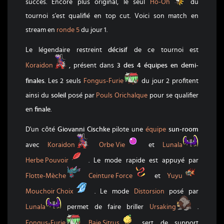
Ho-Oh
succès. Encore plus original, le seul
Ho-Oh
du
tournoi s'est qualifié en top cut. Voici son match en
stream en
ronde 5
du jour 1.
Le légendaire restreint
décisif
de ce tournoi est
Koraidon
Koraidon
, présent dans
3 des 4 équipes en demi-
Fongus-Furie
finales
. Les 2 seuls
Fongus-Furie
du jour 2 profitent
ainsi du
soleil
posé par
Pouls Orichalque
pour se qualifier
en
finale
.
D'un côté
Giovanni Cischke
pilote une
équipe
sun-room
Koraidon
Orbe Vie
Lunala
avec
Koraidon
Orbe Vie
et
Lunala
Herbe Pouvoir
Herbe Pouvoir
. Le mode rapide est appuyé par
Flotte-Mèche
Ceinture Force
Yuyu
Flotte-Mèche
Ceinture Force
et
Yuyu
Mouchoir Choix
Mouchoir Choix
. Le mode
Distorsion
posé par
Lunala
Ursaking
Lunala
permet de faire briller
Ursaking
.
Fongus-Furie
Baie Sitrus
Fongus-Furie
Baie Sitrus
sert de support