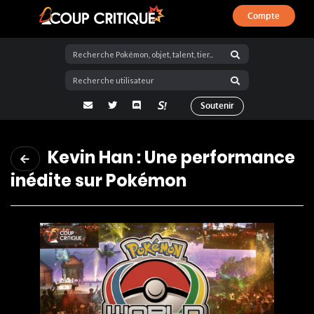
Compte
Coup Critique
adresse email
Twitter
Discord
La Salty Room sur Pokémon Showdo
Soutenir
Kevin Han : Une performance
inédite sur Pokémon