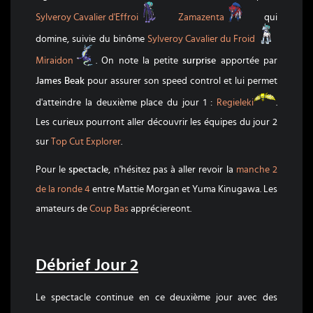
Sylveroy Cavalier d'Effroi
Zamazenta
Sylveroy Cavalier d'Effroi
Zamazenta
qui
Sylveroy
domine, suivie du binôme
Sylveroy Cavalier du Froid
Miraidon
Miraidon
. On note la petite
surprise
apportée par
James Beak
pour assurer son speed control et lui permet
Regieleki
d'atteindre la deuxième place du jour 1 :
Regieleki
.
Les curieux pourront aller découvrir les équipes du jour 2
sur
Top Cut Explorer
.
Pour le
spectacle
, n'hésitez pas à aller revoir la
manche 2
de la ronde 4
entre Mattie Morgan et Yuma Kinugawa. Les
amateurs de
Coup Bas
appréciereont.
Débrief Jour 2
Le spectacle continue en ce deuxième jour avec des