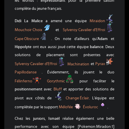
les worlds :
impressionant
pour la première saison
complète du jeune français.
Miraido
Didi La Malice
a amené une équipe
Miraidon
Mouchoir Choix
Sylveroy 
Mouchoir Choix
et
Sylveroy Cavalier d'Effroi
Cape Obscure
Cape Obscure
. On note d'ailleurs qu'
Adam
et
Hippolyte
ont eux aussi joué cette équipe
balance
. Deux
solutions de placement sont présentes avec
Sylveroy Cavalier d'Effroi
Pyrax
Sylveroy Cavalier d'Effroi
Machination
et
Pyrax
Papillodanse
. Évidemment, ils jouent le duo
Félinferno
Gorythmic
Félinferno
Gorythmic
pour faciliter le
positionnement
avec
Bluff
et apporter des solutions de
Miraidon
pivot aux côtés de
Change Éclair
. L'équipe est
Mélofée
Évoluroc
complétée par le support
Mélofée
Évoluroc
.
Chez les
juniors
,
Ismaël
réalise également une belle
performance avec son équipe [Pokemon:Miradon:1]