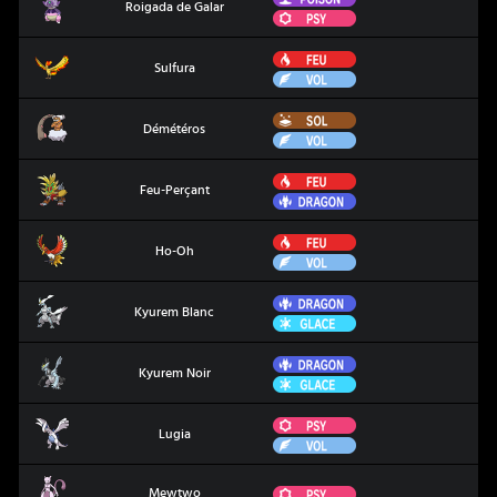
Roigada de Galar
Psy
Feu
Sulfura
Sulfura
Vol
Sol
Démétéros
Démétéros
Vol
Feu
Feu-Perçant
Feu-Perçant
Dragon
Feu
Ho-Oh
Ho-Oh
Vol
Dragon
Kyurem Blanc
Kyurem Blanc
Glace
Dragon
Kyurem Noir
Kyurem Noir
Glace
Psy
Lugia
Lugia
Vol
Mewtwo
Psy
Mewtwo