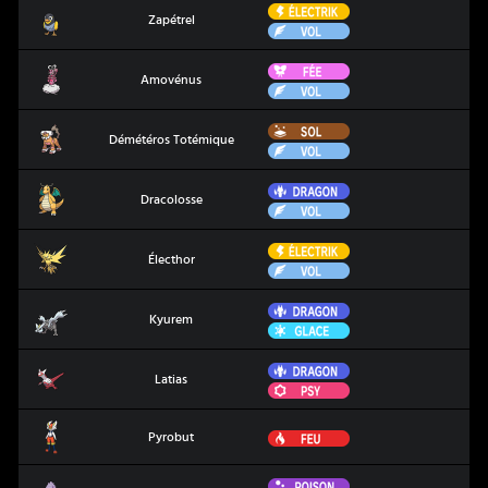
Électrik
Zapétrel
Zapétrel
Vol
Fée
Amovénus
Amovénus
Vol
Sol
Démétéros Totémique
Démétéros Totémique
Vol
Dragon
Dracolosse
Dracolosse
Vol
Électrik
Électhor
Électhor
Vol
Dragon
Kyurem
Kyurem
Glace
Dragon
Latias
Latias
Psy
Pyrobut
Feu
Pyrobut
Poison
Roigada de Galar