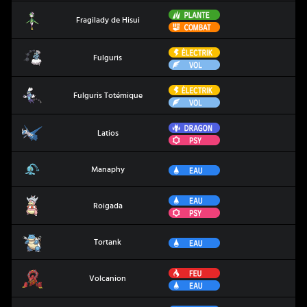
Plante
Fragilady de Hisui
Fragilady de Hisui
Combat
Électrik
Fulguris
Fulguris
Vol
Électrik
Fulguris Totémique
Fulguris Totémique
Vol
Dragon
Latios
Latios
Psy
Manaphy
Eau
Manaphy
Eau
Roigada
Roigada
Psy
Tortank
Eau
Tortank
Feu
Volcanion
Volcanion
Eau