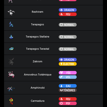
Dragon
Reshiram
Reshiram
Feu
Terapagos
Normal
Terapagos
Terapagos Stellaire
Normal
Terapagos Stellaire
Terapagos Terastal
Normal
Terapagos Terastal
Dragon
Zekrom
Zekrom
Électrik
Fée
Amovénus Totémique
Amovénus Totémique
Vol
Eau
Amphinobi
Amphinobi
Ténèbres
Feu
Carmadura
Carmadura
Psy