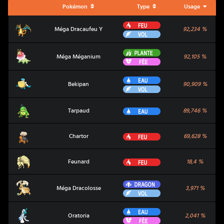
Pokémon
Type
Usage
Feu
Méga Dracaufeu Y
Méga Dracaufeu Y
92,234
%
Vol
Plante
Méga Méganium
Méga Méganium
92,105
%
Fée
Eau
Bekipan
Bekipan
90,909
%
Vol
Tarpaud
Eau
Tarpaud
89,746
%
Chartor
Feu
Chartor
69,628
%
Feunard
Feu
Feunard
18,4
%
Dragon
Méga Dracolosse
Méga Dracolosse
3,971
%
Vol
Eau
Oratoria
Oratoria
2,041
%
Fée