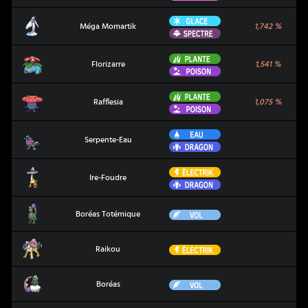
Glace
Méga Momartik
Méga Momartik
1,742
%
Spectre
Plante
Florizarre
Florizarre
1,541
%
Poison
Plante
Rafflesia
Rafflesia
1,075
%
Poison
Eau
Serpente-Eau
Serpente-Eau
Dragon
Électrik
Ire-Foudre
Ire-Foudre
Dragon
Boréas Totémique
Vol
Boréas Totémique
Raikou
Électrik
Raikou
Boréas
Vol
Boréas