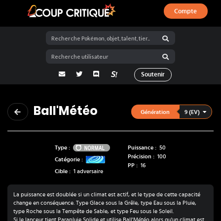
Compte
Coup Critique
adresse email
Twitter
Discord
La Salty Room sur Pokémon Showdo
Soutenir
Ball'Météo
9 (EV)
Génération
Normal
Type :
Puissance :
50
Précision :
100
Catégorie :
PP :
16
Cible :
1 adversaire
La puissance est doublée si un climat est actif, et le type de cette capacité
change en conséquence. Type Glace sous la Grêle, type Eau sous la Pluie,
type Roche sous la Tempête de Sable, et type Feu sous le Soleil.
Si le lanceur tient Parapluie Solide et utilise Ball'Météo alors qu'un climat est