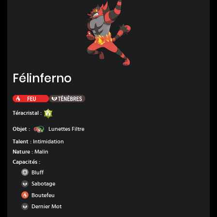
Félinferno
Félinferno
Feu
Ténèbres
Insecte
Téracristal :
Lunettes Filtre
Objet :
Lunettes Filtre
Talent :
Intimidation
Nature :
Malin
Capacités :
Normal
Bluff
Ténèbres
Sabotage
Feu
Boutefeu
Ténèbres
Dernier Mot