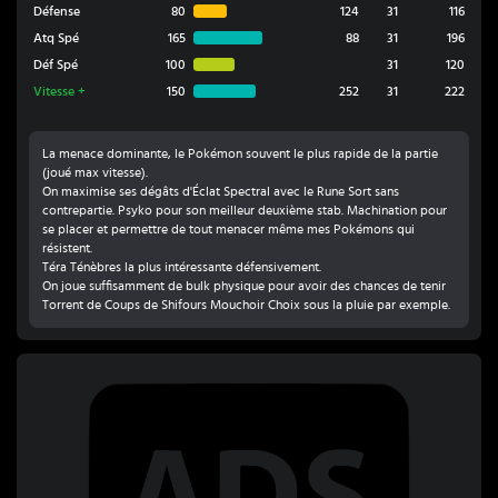
Défense
80
124
31
116
Atq Spé
165
88
31
196
Déf Spé
100
31
120
Vitesse
+
150
252
31
222
La menace dominante, le Pokémon souvent le plus rapide de la partie
(joué max vitesse).
On maximise ses dégâts d'Éclat Spectral avec le Rune Sort sans
contrepartie. Psyko pour son meilleur deuxième stab. Machination pour
se placer et permettre de tout menacer même mes Pokémons qui
résistent.
Téra Ténèbres la plus intéressante défensivement.
On joue suffisamment de bulk physique pour avoir des chances de tenir
Torrent de Coups de Shifours Mouchoir Choix sous la pluie par exemple.