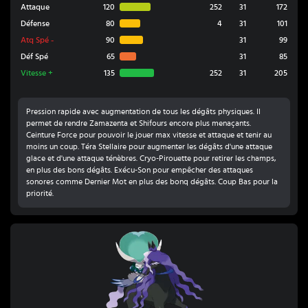
Attaque
120
252
31
172
Défense
80
4
31
101
Atq Spé
-
90
31
99
Déf Spé
65
31
85
Vitesse
+
135
252
31
205
Pression rapide avec augmentation de tous les dégâts physiques. Il
permet de rendre Zamazenta et Shifours encore plus menaçants.
Ceinture Force pour pouvoir le jouer max vitesse et attaque et tenir au
moins un coup. Téra Stellaire pour augmenter les dégâts d'une attaque
glace et d'une attaque ténèbres. Cryo-Pirouette pour retirer les champs,
en plus des bons dégâts. Exécu-Son pour empêcher des attaques
sonores comme Dernier Mot en plus des bonq dégâts. Coup Bas pour la
priorité.