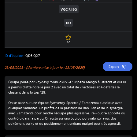
VGC RI
9G
BO
12
ID d'équipe :
QD5 QX7
Export
23/05/2025
- (dernière mise à jour le : 23/05/2025)
Équipe jouée par Raydevy "SonGokuVGC" Mpena Mengo à Utrecht et qui lui
a permis d'atteindre le jour 2 avec un total de 7 victoires et 4 défaites le
classant dans le top 128.
On se base sur une équipe Symveroy-Spectre / Zamazenta classique avec
quelques variantes. On profite de la pression de Bao-Jian et de la synergie
avec Zamazenta pour rendre l'équipe plus agressive. Ire-Foudre apporte du
contrôle dans la partie. On reste sur une équipe polyvalente, avec des
pokémons bulky et du positionnement enétant malgré tout très agressif.