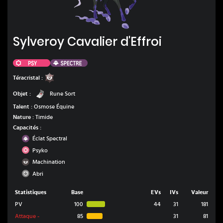
Sylveroy Cavalier d'Effroi
Sylveroy Cavalier d'Effroi
Psy
Spectre
Ténèbres
Téracristal :
Rune Sort
Objet :
Rune Sort
Talent :
Osmose Équine
Nature :
Timide
Capacités :
Spectre
Éclat Spectral
Psy
Psyko
Ténèbres
Machination
Normal
Abri
Statistiques
Base
EVs
IVs
Valeur
PV
100
44
31
181
Attaque
-
85
31
81