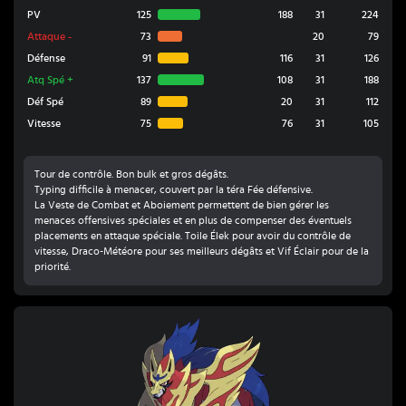
PV
125
188
31
224
Attaque
-
73
20
79
Défense
91
116
31
126
Atq Spé
+
137
108
31
188
Déf Spé
89
20
31
112
Vitesse
75
76
31
105
Tour de contrôle. Bon bulk et gros dégâts.
Typing difficile à menacer, couvert par la téra Fée défensive.
La Veste de Combat et Aboiement permettent de bien gérer les
menaces offensives spéciales et en plus de compenser des éventuels
placements en attaque spéciale. Toile Élek pour avoir du contrôle de
vitesse, Draco-Météore pour ses meilleurs dégâts et Vif Éclair pour de la
priorité.