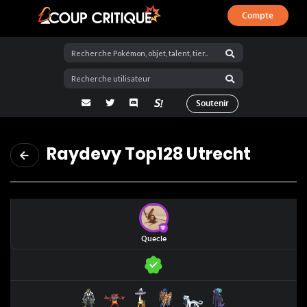
Compte
Coup Critique
adresse email
Twitter
Discord
La Salty Room sur Pokémon Showdo
Soutenir
Raydevy Top128 Utrecht
Quecle
Shifours Mille Poings
Félinferno
Ire-Foudre
Zamazenta Bouclier Suprême
Baojian
Sylveroy Cavalier d'Eff