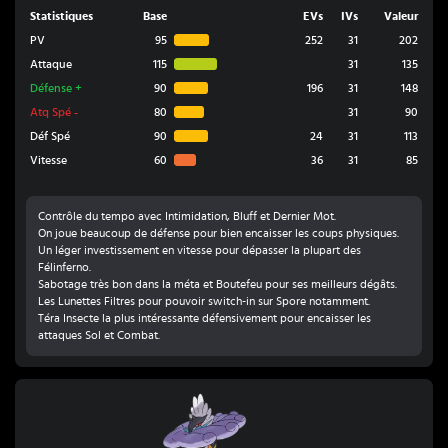
Statistiques
Base
EVs
IVs
Valeur
PV
95
252
31
202
Attaque
115
31
135
Défense
+
90
196
31
148
Atq Spé
-
80
31
90
Déf Spé
90
24
31
113
Vitesse
60
36
31
85
Contrôle du tempo avec Intimidation, Bluff et Dernier Mot.
On joue beaucoup de défense pour bien encaisser les coups physiques.
Un léger investissement en vitesse pour dépasser la plupart des
Félinferno.
Sabotage très bon dans la méta et Boutefeu pour ses meilleurs dégâts.
Les Lunettes Filtres pour pouvoir switch-in sur Spore notamment.
Téra Insecte la plus intéressante défensivement pour encaisser les
attaques Sol et Combat.