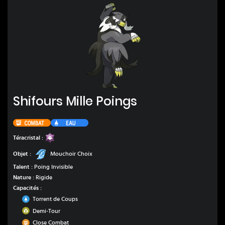
Shifours Mille Poings
Shifours Mille Poings
Combat
Eau
Spectre
Téracristal :
Mouchoir Choix
Objet :
Mouchoir Choix
Talent :
Poing Invisible
Nature :
Rigide
Capacités :
Eau
Torrent de Coups
Insecte
Demi-Tour
Combat
Close Combat