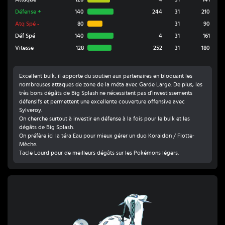
Défense
+
140
244
31
210
Atq Spé
-
80
31
90
Déf Spé
140
4
31
161
Vitesse
128
252
31
180
Excellent bulk, il apporte du soutien aux partenaires en bloquant les
nombreuses attaques de zone de la méta avec Garde Large. De plus, les
très bons dégâts de Big Splash ne nécessitent pas d’investissements
défensifs et permettent une excellente couverture offensive avec
Sylveroy.
On cherche surtout à investir en défense à la fois pour le bulk et les
dégâts de Big Splash.
On préfère ici la téra Eau pour mieux gérer un duo Koraidon / Flotte-
Mèche.
Tacle Lourd pour de meilleurs dégâts sur les Pokémons légers.