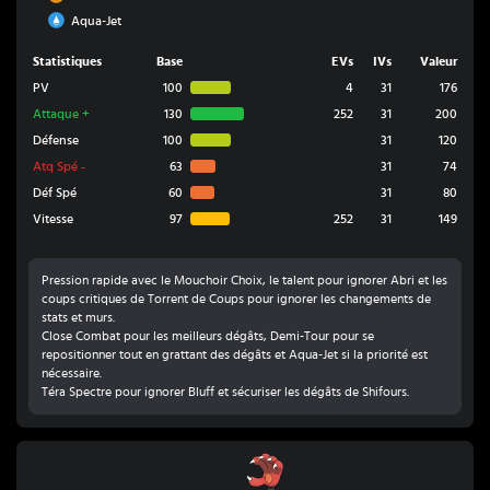
Eau
Aqua-Jet
Statistiques
Base
EVs
IVs
Valeur
PV
100
4
31
176
Attaque
+
130
252
31
200
Défense
100
31
120
Atq Spé
-
63
31
74
Déf Spé
60
31
80
Vitesse
97
252
31
149
Pression rapide avec le Mouchoir Choix, le talent pour ignorer Abri et les
coups critiques de Torrent de Coups pour ignorer les changements de
stats et murs.
Close Combat pour les meilleurs dégâts, Demi-Tour pour se
repositionner tout en grattant des dégâts et Aqua-Jet si la priorité est
nécessaire.
Téra Spectre pour ignorer Bluff et sécuriser les dégâts de Shifours.