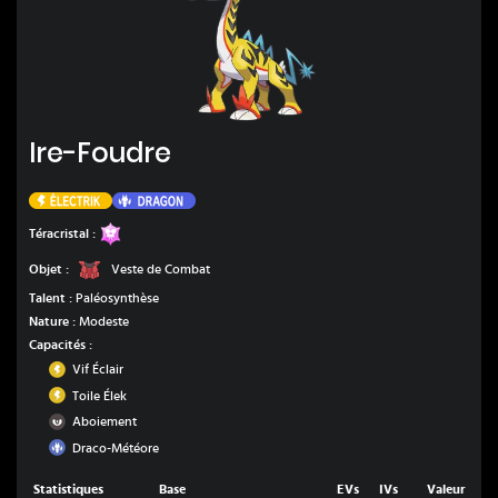
Ire-Foudre
Ire-Foudre
Électrik
Dragon
Fée
Téracristal :
Veste de Combat
Objet :
Veste de Combat
Talent :
Paléosynthèse
Nature :
Modeste
Capacités :
Électrik
Vif Éclair
Électrik
Toile Élek
Ténèbres
Aboiement
Dragon
Draco-Météore
Statistiques
Base
EVs
IVs
Valeur