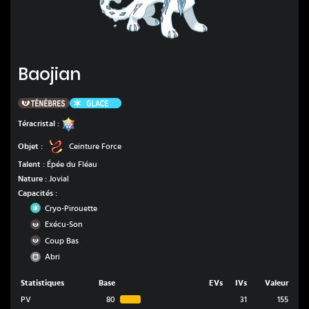
Baojian
Baojian
Ténèbres
Glace
Stellaire
Téracristal :
Ceinture Force
Objet :
Ceinture Force
Talent :
Épée du Fléau
Nature :
Jovial
Capacités :
Glace
Cryo-Pirouette
Ténèbres
Exécu-Son
Ténèbres
Coup Bas
Normal
Abri
Statistiques
Base
EVs
IVs
Valeur
PV
80
31
155