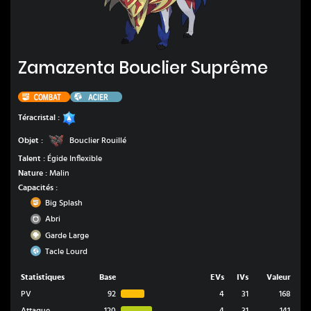
Zamazenta Bouclier Suprême
Zamazenta Bouclier Suprême
Combat
Acier
Eau
Téracristal :
Bouclier Rouillé
Objet :
Bouclier Rouillé
Talent :
Égide Inflexible
Nature :
Malin
Capacités :
Combat
Big Splash
Normal
Abri
Roche
Garde Large
Acier
Tacle Lourd
Statistiques
Base
EVs
IVs
Valeur
PV
92
4
31
168
Attaque
120
4
31
141