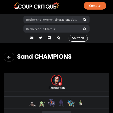
Compte
Coup Critique
adresse email
Twitter
Discord
La Salty Room sur Pokémon Showdo
Soutenir
Sand CHAMPIONS
Redemption
Minotaupe
Méga Tyranocif
Carchacrok
Corvaillus
Léviator
Théffroyable