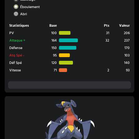
Roche
Éboulement
Normal
Abri
Statistiques
Base
Pts
Valeur
PV
100
31
206
Attaque
+
164
32
237
Défense
150
170
Atq Spé
-
95
103
Déf Spé
120
140
Vitesse
71
2
93