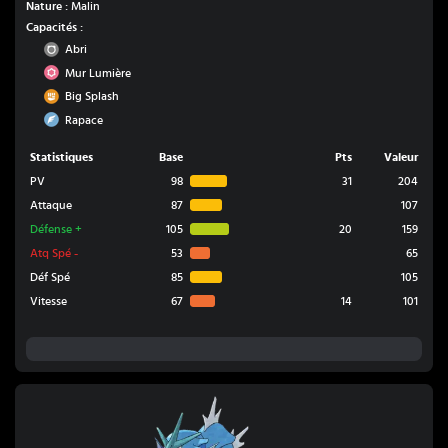
Nature :
Malin
Capacités :
Normal
Abri
Psy
Mur Lumière
Combat
Big Splash
Vol
Rapace
Statistiques
Base
Pts
Valeur
PV
98
31
204
Attaque
87
107
Défense
+
105
20
159
Atq Spé
-
53
65
Déf Spé
85
105
Vitesse
67
14
101