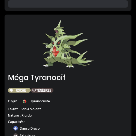
Méga Tyranocif
Méga Tyranocif
Roche
Ténèbres
Tyranocivite
Objet :
Tyranocivite
Talent :
Sable Volant
Nature :
Rigide
Capacités :
Dragon
Danse Draco
Ténèbres
Sabotage