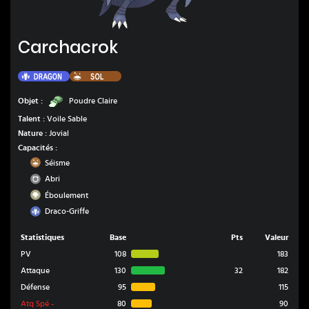
Carchacrok
Carchacrok
Dragon
Sol
Poudre Claire
Objet :
Poudre Claire
Talent :
Voile Sable
Nature :
Jovial
Capacités :
Sol
Séisme
Normal
Abri
Roche
Éboulement
Dragon
Draco-Griffe
Statistiques
Base
Pts
Valeur
PV
108
183
Attaque
130
32
182
Défense
95
115
Atq Spé
-
80
90