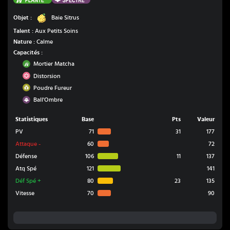
Baie Sitrus
Objet :
Baie Sitrus
Talent :
Aux Petits Soins
Nature :
Calme
Capacités :
Plante
Mortier Matcha
Psy
Distorsion
Insecte
Poudre Fureur
Spectre
Ball'Ombre
Statistiques
Base
Pts
Valeur
PV
71
31
177
Attaque
-
60
72
Défense
106
11
137
Atq Spé
121
141
Déf Spé
+
80
23
135
Vitesse
70
90