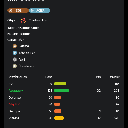
Sol
Acier
Ceinture Force
Objet :
Ceinture Force
Talent :
Baigne Sable
Nature :
Rigide
Capacités :
Sol
Séisme
Acier
Tête de Fer
Normal
Abri
Roche
Éboulement
Statistiques
Base
Pts
Valeur
PV
110
185
Attaque
+
135
32
205
Défense
60
80
Atq Spé
-
50
63
Déf Spé
65
1
86
Vitesse
88
32
140