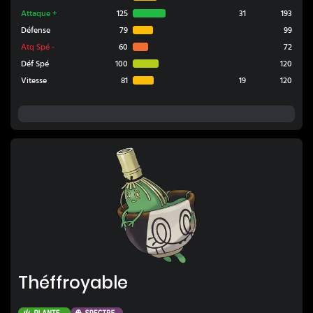
Attaque
+
125
31
193
Défense
79
99
Atq Spé
-
60
72
Déf Spé
100
120
Vitesse
81
19
120
Théffroyable
Théffroyable
Plante
Spectre