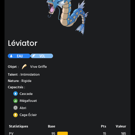
Léviator
Léviator
Eau
Vol
Vive Griffe
Objet :
Vive Griffe
Talent :
Intimidation
Nature :
Rigide
Capacités :
Eau
Cascade
Plante
Mégafouet
Normal
Abri
Électrik
Cage Éclair
Statistiques
Base
Pts
Valeur
PV
95
15
185