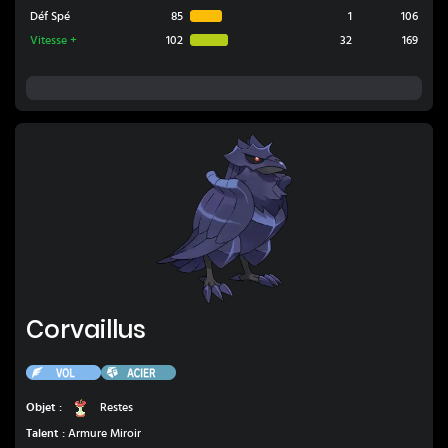
Déf Spé
85
1
106
Vitesse
+
102
32
169
Corvaillus
Corvaillus
Vol
Acier
Restes
Objet :
Restes
Talent :
Armure Miroir