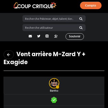
Compte
Coup Critique
adresse email
Twitter
Discord
La Salty Room sur Pokémon Showdo
Soutenir
Vent arrière M-Zard Y +
Exagide
Bartho