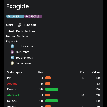
Exagide
Exagide
Acier
Spectre
Rune Sort
Objet :
Rune Sort
Talent :
Déclic Tactique
Nature :
Modeste
Capacités :
Acier
Luminocanon
Spectre
Ball'Ombre
Acier
Bouclier Royal
Roche
Garde Large
Statistiques
Base
Pts
Valeur
PV
60
15
150
Attaque
-
50
63
Défense
140
160
Atq Spé
+
50
30
110
Déf Spé
140
160
Vitesse
60
21
101