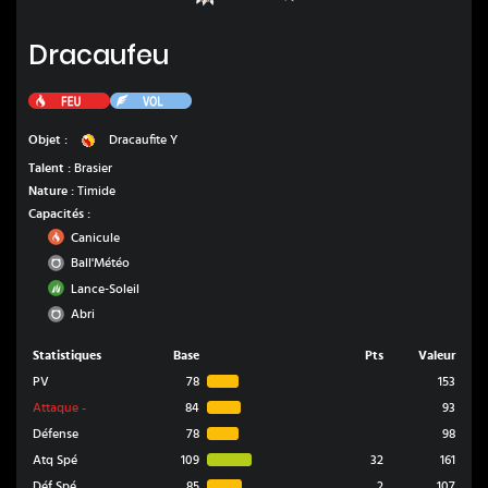
Dracaufeu
Dracaufeu
Feu
Vol
Dracaufite Y
Objet :
Dracaufite Y
Talent :
Brasier
Nature :
Timide
Capacités :
Feu
Canicule
Normal
Ball'Météo
Plante
Lance-Soleil
Normal
Abri
Statistiques
Base
Pts
Valeur
PV
78
153
Attaque
-
84
93
Défense
78
98
Atq Spé
109
32
161
Déf Spé
85
2
107