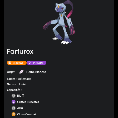
Farfurex
Farfurex
Combat
Poison
Herbe Blanche
Objet :
Herbe Blanche
Talent :
Délestage
Nature :
Jovial
Capacités :
Normal
Bluff
Poison
Griffes Funestes
Normal
Abri
Combat
Close Combat