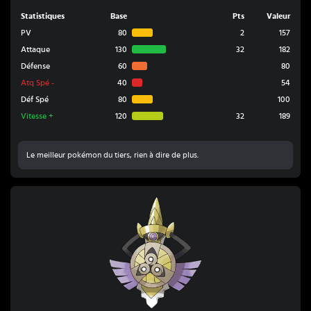
Statistiques
Base
Pts
Valeur
PV
80
2
157
Attaque
130
32
182
Défense
60
80
Atq Spé
-
40
54
Déf Spé
80
100
Vitesse
+
120
32
189
Le meilleur pokémon du tiers, rien à dire de plus.