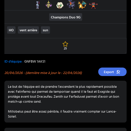
Farfurex
Exagide
Farfaduvet
Carchacrok
Dracaufeu
Félinferno
Champions Duo
9G
HO
vent arrière
sun
25
ID d'équipe :
GNFBW 1AKS1
Export
20/04/2026
- (dernière mise à jour le : 22/04/2026)
Le but de l'équipe est de prendre l'ascendant le plus rapidement possible
avec Felinferno qui permet de temporiser quand il le faut et Exagide qui
protège avant tout Dracaufeu. Zenith sur Farfaduvet permet d'avoir un bon
match-up contre sand.
Millobelus peut être assez pénible, il faudra vraiment compter sur Lance-
Soleil.