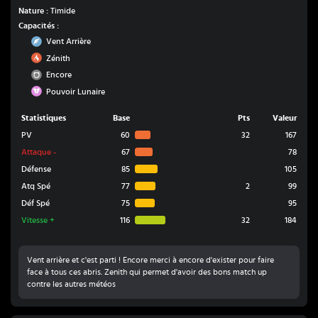
Nature :
Timide
Capacités :
Vol
Vent Arrière
Feu
Zénith
Normal
Encore
Fée
Pouvoir Lunaire
Statistiques
Base
Pts
Valeur
PV
60
32
167
Attaque
-
67
78
Défense
85
105
Atq Spé
77
2
99
Déf Spé
75
95
Vitesse
+
116
32
184
Vent arrière et c'est parti ! Encore merci à encore d'exister pour faire
face à tous ces abris. Zenith qui permet d'avoir des bons match up
contre les autres météos