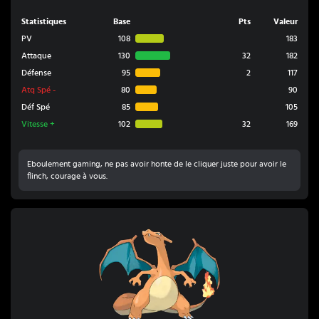
Statistiques
Base
Pts
Valeur
PV
108
183
Attaque
130
32
182
Défense
95
2
117
Atq Spé
-
80
90
Déf Spé
85
105
Vitesse
+
102
32
169
Eboulement gaming, ne pas avoir honte de le cliquer juste pour avoir le
flinch, courage à vous.