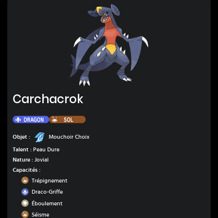
Carchacrok
Carchacrok
Dragon
Sol
Mouchoir Choix
Objet :
Mouchoir Choix
Talent :
Peau Dure
Nature :
Jovial
Capacités :
Sol
Trépignement
Dragon
Draco-Griffe
Roche
Éboulement
Sol
Séisme