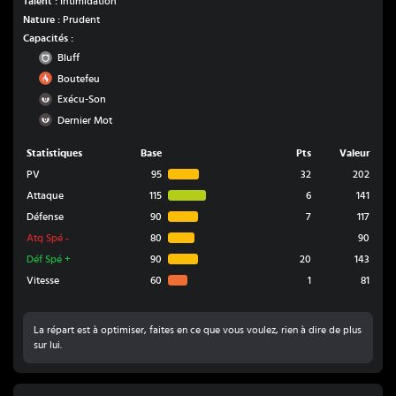
Talent :
Intimidation
Nature :
Prudent
Capacités :
Normal
Bluff
Feu
Boutefeu
Ténèbres
Exécu-Son
Ténèbres
Dernier Mot
Statistiques
Base
Pts
Valeur
PV
95
32
202
Attaque
115
6
141
Défense
90
7
117
Atq Spé
-
80
90
Déf Spé
+
90
20
143
Vitesse
60
1
81
La répart est à optimiser, faites en ce que vous voulez, rien à dire de plus
sur lui.