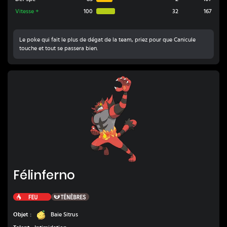
Vitesse
+
100
32
167
Le poke qui fait le plus de dégat de la team, priez pour que Canicule
touche et tout se passera bien.
Félinferno
Félinferno
Feu
Ténèbres
Baie Sitrus
Objet :
Baie Sitrus